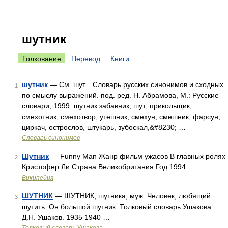
шутник
Толкование
Перевод
Книги
шутник
— См. шут... Словарь русских синонимов и сходных
1
по смыслу выражений. под. ред. Н. Абрамова, М.: Русские
словари, 1999. шутник забавник, шут; прикольщик,
смехотник, смехотвор, утешник, смехун, смешник, фарсун,
циркач, острослов, штукарь, зубоскал,&#8230; …
Словарь синонимов
Шутник
— Funny Man Жанр фильм ужасов В главных ролях
2
Кристофер Ли Страна Великобритания Год 1994 …
Википедия
ШУТНИК
— ШУТНИК, шутника, муж. Человек, любящий
3
шутить. Он большой шутник. Толковый словарь Ушакова.
Д.Н. Ушаков. 1935 1940 …