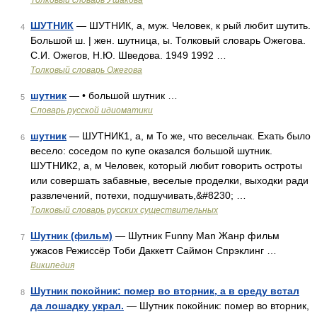
Толковый словарь Ушакова
ШУТНИК
— ШУТНИК, а, муж. Человек, к рый любит шутить.
4
Большой ш. | жен. шутница, ы. Толковый словарь Ожегова.
С.И. Ожегов, Н.Ю. Шведова. 1949 1992 …
Толковый словарь Ожегова
шутник
— • большой шутник …
5
Словарь русской идиоматики
шутник
— ШУТНИК1, а, м То же, что весельчак. Ехать было
6
весело: соседом по купе оказался большой шутник.
ШУТНИК2, а, м Человек, который любит говорить остроты
или совершать забавные, веселые проделки, выходки ради
развлечений, потехи, подшучивать,&#8230; …
Толковый словарь русских существительных
Шутник (фильм)
— Шутник Funny Man Жанр фильм
7
ужасов Режиссёр Тоби Даккетт Саймон Спрэклинг …
Википедия
Шутник покойник: помер во вторник, а в среду встал
8
да лошадку украл.
— Шутник покойник: помер во вторник,