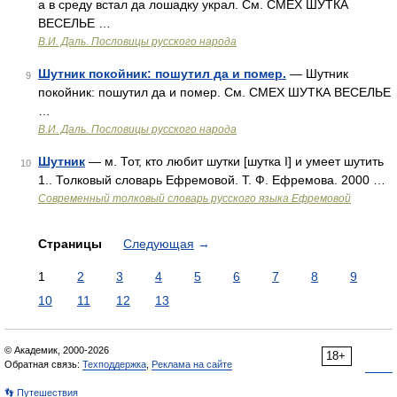
а в среду встал да лошадку украл. См. СМЕХ ШУТКА
ВЕСЕЛЬЕ …
В.И. Даль. Пословицы русского народа
Шутник покойник: пошутил да и помер.
— Шутник
9
покойник: пошутил да и помер. См. СМЕХ ШУТКА ВЕСЕЛЬЕ
…
В.И. Даль. Пословицы русского народа
Шутник
— м. Тот, кто любит шутки [шутка I] и умеет шутить
10
1.. Толковый словарь Ефремовой. Т. Ф. Ефремова. 2000 …
Современный толковый словарь русского языка Ефремовой
Страницы
Следующая
→
1
2
3
4
5
6
7
8
9
10
11
12
13
© Академик, 2000-2026
18+
Обратная связь:
Техподдержка
,
Реклама на сайте
👣 Путешествия